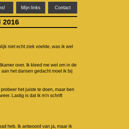
s!
Mijn links
Contact
l 2016
ijk niet echt ziek voelde, was ik wel
edkamer over. Ik kleed me wel om in de
ns aan het dansen gedacht moet ik bij
 probeer het juiste te doen, maar ben
er. Lastig is dat ik m'n schrift
ad heb. Ik antwoord van ja, maar ik