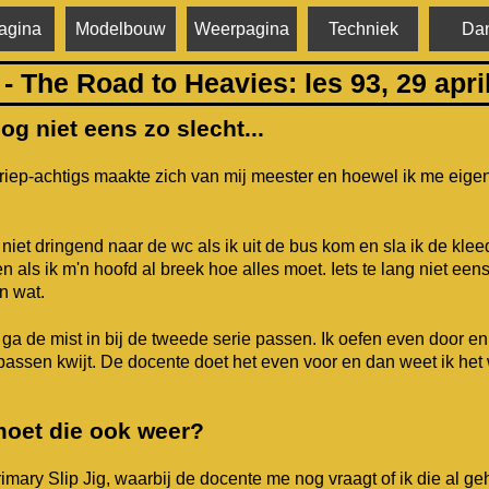
agina
Modelbouw
Weerpagina
Techniek
Dan
- The Road to Heavies: les 93, 29 apri
og niet eens zo slecht...
riep-achtigs maakte zich van mij meester en hoewel ik me eigenl
niet dringend naar de wc als ik uit de bus kom en sla ik de kle
n als ik m'n hoofd al breek hoe alles moet. Iets te lang niet ee
n wat.
a de mist in bij de tweede serie passen. Ik oefen even door en
passen kwijt. De docente doet het even voor en dan weet ik het we
 moet die ook weer?
ary Slip Jig, waarbij de docente me nog vraagt of ik die al geh