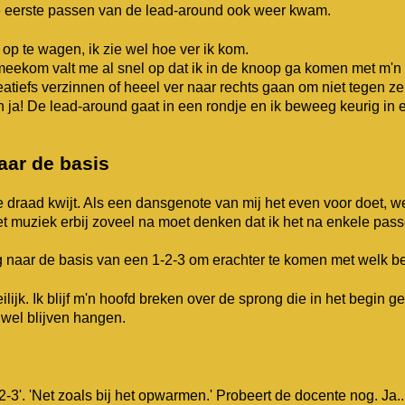
e eerste passen van de lead-around ook weer kwam.
 op te wagen, ik zie wel hoe ver ik kom.
 meekom valt me al snel op dat ik in de knoop ga komen met m'n
eatiefs verzinnen of heeel ver naar rechts gaan om niet tegen ze
ja! De lead-around gaat in een rondje en ik beweeg keurig in ee
aar de basis
de draad kwijt. Als een dansgenote van mij het even voor doet, w
et muziek erbij zoveel na moet denken dat ik het na enkele pas
ug naar de basis van een 1-2-3 om erachter te komen met welk b
ilijk. Ik blijf m'n hoofd breken over de sprong die in het begin 
wel blijven hangen.
1-2-3'. 'Net zoals bij het opwarmen.' Probeert de docente nog. Ja