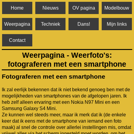
Home
Nieuws
OV pagina
Modelbouw
Weerpagina
Techniek
Dans!
Mijn links
Contact
Weerpagina - Weerfoto's:
fotograferen met een smartphone
Fotograferen met een smartphone
Ik zal eerlijk bekennen dat ik niet bekend genoeg ben met de
mogelijkheden van smartphones van de afgelopen jaren. Ik
heb zelf alleen ervaring met een Nokia N97 Mini en een
Samsung Galaxy S4 Mini.
Ze kunnen wel steeds meer, maar ik merk dat ik (de enkele
keer dat ik eens met de smartphone van iemand een foto
maak) al snel de controle over allerlei instellingen mis, omdat
vrijwel alles via het scherm ingesteld moet worden, om het