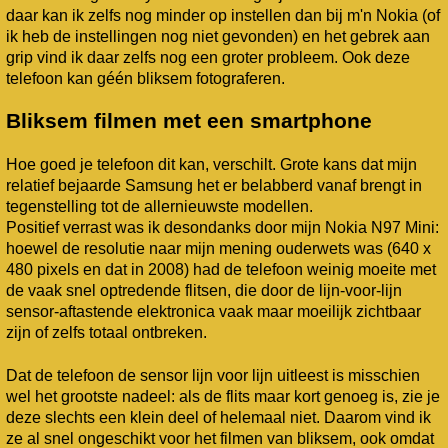
daar kan ik zelfs nog minder op instellen dan bij m'n Nokia (of
ik heb de instellingen nog niet gevonden) en het gebrek aan
grip vind ik daar zelfs nog een groter probleem. Ook deze
telefoon kan géén bliksem fotograferen.
Bliksem filmen met een smartphone
Hoe goed je telefoon dit kan, verschilt. Grote kans dat mijn
relatief bejaarde Samsung het er belabberd vanaf brengt in
tegenstelling tot de allernieuwste modellen.
Positief verrast was ik desondanks door mijn Nokia N97 Mini:
hoewel de resolutie naar mijn mening ouderwets was (640 x
480 pixels en dat in 2008) had de telefoon weinig moeite met
de vaak snel optredende flitsen, die door de lijn-voor-lijn
sensor-aftastende elektronica vaak maar moeilijk zichtbaar
zijn of zelfs totaal ontbreken.
Dat de telefoon de sensor lijn voor lijn uitleest is misschien
wel het grootste nadeel: als de flits maar kort genoeg is, zie je
deze slechts een klein deel of helemaal niet. Daarom vind ik
ze al snel ongeschikt voor het filmen van bliksem, ook omdat