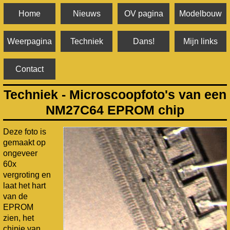
Home
Nieuws
OV pagina
Modelbouw
Weerpagina
Techniek
Dans!
Mijn links
Contact
Techniek - Microscoopfoto's van een
NM27C64 EPROM chip
Deze foto is
gemaakt op
ongeveer
60x
vergroting en
laat het hart
van de
EPROM
zien, het
chipje van