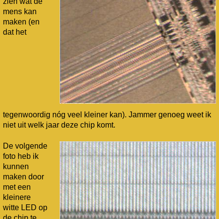
zien wat de
mens kan
maken (en
dat het
tegenwoordig nóg veel kleiner kan). Jammer genoeg weet ik
niet uit welk jaar deze chip komt.
De volgende
foto heb ik
kunnen
maken door
met een
kleinere
witte LED op
de chip te