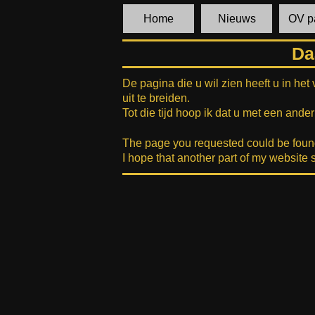
Home
Nieuws
OV p
Da
De pagina die u wil zien heeft u in het
uit te breiden.
Tot die tijd hoop ik dat u met een and
The page you requested could be found o
I hope that another part of my website 