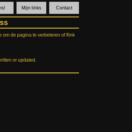
s!
Mijn links
Contact
ess
e om de pagina te verbeteren of flink
ritten or updated.