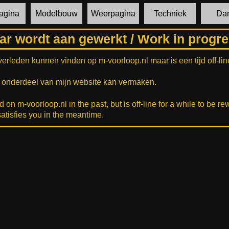
agina
Modelbouw
Weerpagina
Techniek
Dan
ar wordt aan gewerkt / Work in progr
 verleden kunnen vinden op m-voorloop.nl maar is een tijd off-lin
er onderdeel van mijn website kan vermaken.
n m-voorloop.nl in the past, but is off-line for a while to be rew
satisfies you in the meantime.